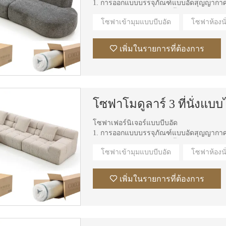
1. การออกแบบบรรจุภัณฑ์แบบอัดสุญญากา
2. ลดต้นทุนการขนส่งและพื้นที่จัดเก็บลง 8
โซฟาเข้ามุมแบบบีบอัด
โซฟาห้องนั
รอบการบีบอัด 3.6 เดือน
ตู้คอนเทนเนอร์ขนาด 4.40 ฟุต: 138 ชุด
5. ไส้โฟมที่มีคุณสมบัติคืนตัวสูง
เพิ่มในรายการที่ต้องการ
6. โครงสร้างหนาและยืดหยุ่น
โซฟาเฟอร์นิเจอร์แบบบีบอัด
1. การออกแบบบรรจุภัณฑ์แบบอัดสุญญากา
2. ลดต้นทุนการขนส่งและพื้นที่จัดเก็บลง 8
โซฟาเข้ามุมแบบบีบอัด
โซฟาห้องนั
รอบการบีบอัด 3.6 เดือน
ตู้คอนเทนเนอร์ขนาด 4.40 ฟุต: 129 ชุด
5. ไส้โฟมที่มีคุณสมบัติคืนตัวสูง
เพิ่มในรายการที่ต้องการ
6. โครงสร้างหนาและยืดหยุ่น