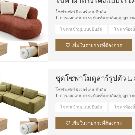
โซฟาเฟอร์นิเจอร์แบบบีบอัด
1. การออกแบบบรรจุภัณฑ์แบบอัดสุญญากา
2. ลดต้นทุนการขนส่งและพื้นที่จัดเก็บลง 8
โซฟาเข้ามุมแบบบีบอัด
โซฟาห้องนั
รอบการบีบอัด 3.6 เดือน
ตู้คอนเทนเนอร์ขนาด 4.40 ฟุต: 285 ชุด
5. ไส้โฟมที่มีคุณสมบัติคืนตัวสูง
เพิ่มในรายการที่ต้องการ
6. โครงสร้างหนาและยืดหยุ่น
โซฟาเฟอร์นิเจอร์แบบบีบอัด
1. การออกแบบบรรจุภัณฑ์แบบอัดสุญญากา
2. ลดต้นทุนการขนส่งและพื้นที่จัดเก็บลง 8
โซฟาเข้ามุมแบบบีบอัด
โซฟาห้องนั
รอบการบีบอัด 3.6 เดือน
ตู้คอนเทนเนอร์ขนาด 4.40 ฟุต: 102 ชุด
5. ไส้โฟมที่มีคุณสมบัติคืนตัวสูง
เพิ่มในรายการที่ต้องการ
6. โครงสร้างหนาและยืดหยุ่น