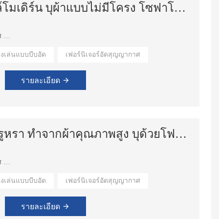
โซฟาเข้ามุมรูปตัว L สไตล์โมเดิร์น บุผ้าแบบไม่มีโครง โซฟาโมดูลาร์แบบอัดสุญญากาศ สำหรับห้องนั่งเล่น
ศ
0%
่งเล่นแบบบีบอัด
เฟอร์นิเจอร์อัดสุญญากาศ
รายละเอียด
ชุดโซฟาเข้ามุมรูปตัว L หรูหรา ทำจากผ้าคุณภาพสูง บุด้วยโฟมไร้โครง พร้อมที่วางขา ผลิตด้วยระบบอัดสุญญากาศ
ศ
0%
่งเล่นแบบบีบอัด
เฟอร์นิเจอร์อัดสุญญากาศ
รายละเอียด