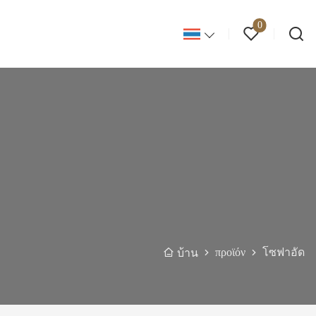
0
προϊόν
โซฟาอัด
บ้าน