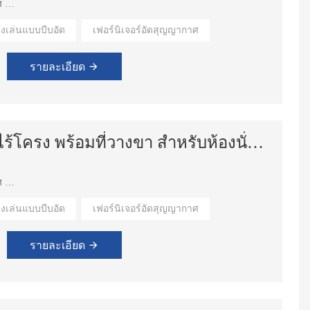
ศ
0%
่งเล่นแบบบีบอัด
เฟอร์นิเจอร์อัดสุญญากาศ
รายละเอียด
โซฟาโมดูลาร์ 3 ที่นั่งแบบไร้โครง พร้อมที่วางขา สำหรับห้องนั่งเล่น ดีไซน์ทันสมัย ​​เย็บแบบทัฟติ้ง ผลิตด้วยระบบสุญญากาศ (OEM ODM)
ศ
0%
่งเล่นแบบบีบอัด
เฟอร์นิเจอร์อัดสุญญากาศ
รายละเอียด