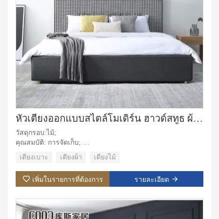
หัวเตียงออกแบบสไตล์โมเดิร์น ฮาวด์สทูธ ผ้าโรงแรมหรูขนาดคิงไซส์เฟอร์นิเจอร์เตียงคู่
วัสดุกรอบ:ไม้;
คุณสมบัติ: การจัดเก็บ;
วัสดุหุ้มเบาะ:ผ้า;
เตียงเบาะ
เตียงผ้า
เตียงไม้
วัสดุหุ้ม:ผ้า,หนัง;
การใช้งานเฉพาะ: วิลล่า, อพาร์ตเมนต์, ห้องชุดโรงแรม, ห้อง
เพิ่มในรายการที่ต้องการ
รายละเอียด
มาสเตอร์