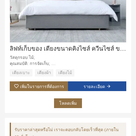
ลิฟท์เก็บของ เตียงขนาดคิงไซส์ ควีนไซส์ ขนาดเต็ม ผ้าหุ้มหนัง เตียงคู่
วัสดุกรอบ:ไม้;
คุณสมบัติ: การจัดเก็บ;
วัสดุหุ้มเบาะ:ผ้า;
เตียงเบาะ
เตียงผ้า
เตียงไม้
วัสดุหุ้ม: ผ้ากำมะหยี่, หนัง;
การใช้งานเฉพาะ: วิลล่า, อพาร์ตเมนต์, ห้องชุดโรงแรม, ห้อง
เพิ่มในรายการที่ต้องการ
รายละเอียด
มาสเตอร์
โหลดเพิ่ม
รับราคาล่าสุดหรือไม่ เราจะตอบกลับโดยเร็วที่สุด (ภายใน