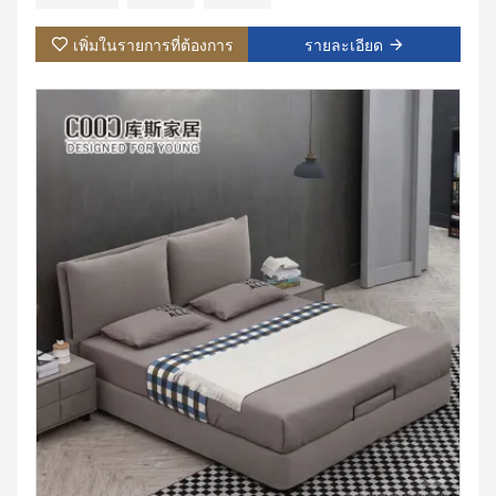
วัสดุหุ้ม:ผ้า,หนัง;
การใช้งานเฉพาะ: วิลล่า, อพาร์ตเมนต์, ห้องชุดโรงแรม, ห้อง
เพิ่มในรายการที่ต้องการ
รายละเอียด
มาสเตอร์