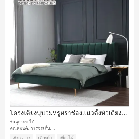
โครงเตียงบุนวมหรูหราช่องแนวตั้งหัวเตียงกระจุกเตียงเก็บของคู่
วัสดุกรอบ:ไม้;
คุณสมบัติ: การจัดเก็บ;
วัสดุหุ้มเบาะ:ผ้า;
เตียงเบาะ
เตียงผ้า
เตียงไม้