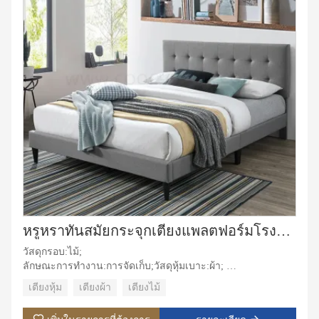
หรูหราทันสมัยกระจุกเตียงแพลตฟอร์มโรงแรมเตียงคู่ขนาดคิงไซส์เต็มโครงเตียงพร้อมหัวเตียง
วัสดุกรอบ:ไม้;
ลักษณะการทำงาน:การจัดเก็บ;วัสดุหุ้มเบาะ:ผ้า;
วัสดุปก:ผ้า,หนัง;
เตียงหุ้ม
เตียงผ้า
เตียงไม้
การใช้งานเฉพาะ: วิลล่า, อพาร์ทเมนต์, ห้องโรงแรม, ห้อง
มาสเตอร์