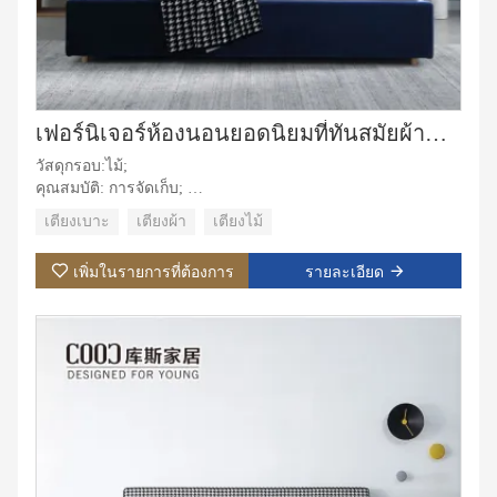
เฟอร์นิเจอร์ห้องนอนยอดนิยมที่ทันสมัยผ้ากำมะหยี่เตียงขนาดคิงไซส์โครงเตียงคู่พร้อมที่เก็บของ
วัสดุกรอบ:ไม้;
คุณสมบัติ: การจัดเก็บ;
วัสดุหุ้มเบาะ:ผ้า;
เตียงเบาะ
เตียงผ้า
เตียงไม้
วัสดุหุ้ม:ผ้า,หนัง;
การใช้งานเฉพาะ: วิลล่า, อพาร์ตเมนต์, ห้องชุดโรงแรม, ห้อง
เพิ่มในรายการที่ต้องการ
รายละเอียด
มาสเตอร์