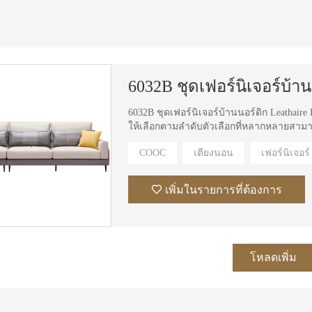
6032B ชุดเฟอร์นิเจอร์บ้าน
6032B ชุดเฟอร์นิเจอร์บ้านนอร์ดิก Leathai
ให้เลือกตามลำดับตัวเลือกที่หลากหลายสามาร
ใช้บนผ้ารู้สึกสบายและง่ายต่อการ ทำความ
COOC
เตียงนอน
เฟอร์นิเจอร์
เพิ่มในรายการที่ต้องการ
โหลดเพิ่ม